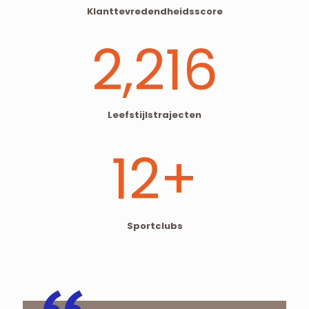
Klanttevredendheidsscore
2,216
Leefstijlstrajecten
12
+
Sportclubs