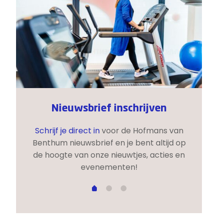
fstijl
Nieuwsbrief inschrijven
ikkelen
Schrijf je direct in
voor de Hofmans van
iëtisten
Benthum nieuwsbrief en je bent altijd op
bewe
m vitaal
de hoogte van onze nieuwtjes, acties en
onder
evenementen!
FitCoa
 meer