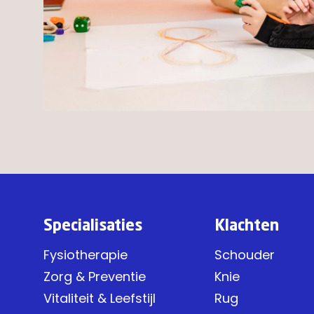
Specialisaties
Klachten
Fysiotherapie
Schouder
Zorg & Preventie
Knie
Vitaliteit & Leefstijl
Rug