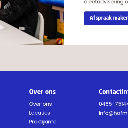
dieetadvisering 
Afspraak make
Over ons
Contactin
Over ons
0485-7514
Locaties
info@hofm
Praktijkinfo