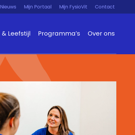
Nieuws
Mijn Portaal
Mijn FysioVit
Contact
t & Leefstijl
Programma’s
Over ons