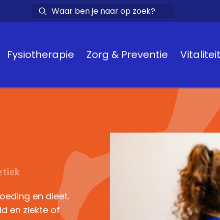
Fysiotherapie
Zorg & Preventie
Vitalitei
etiek
voeding en dieet.
id en ziekte
of