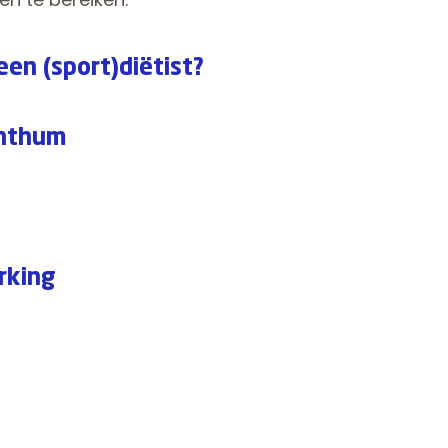
een (sport)diëtist?
enthum
rking