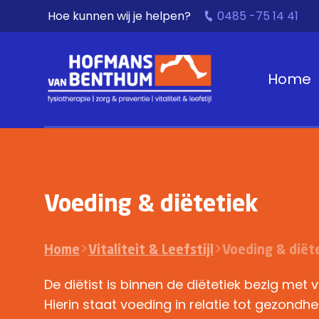
Hoe kunnen wij je helpen?
0485 -75 14 41
Home
Voeding &
diëteti
ek
Home
>
Vitaliteit & Leefstijl
>
Voeding & diët
De diëtist is binnen de diëtetiek bezig met 
Hierin staat voeding in relatie tot gezondhe