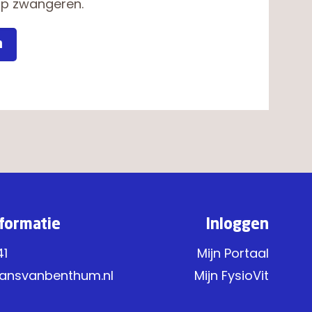
op zwangeren.
n
formatie
Inloggen
41
Mijn Portaal
ansvanbenthum.nl
Mijn FysioVit