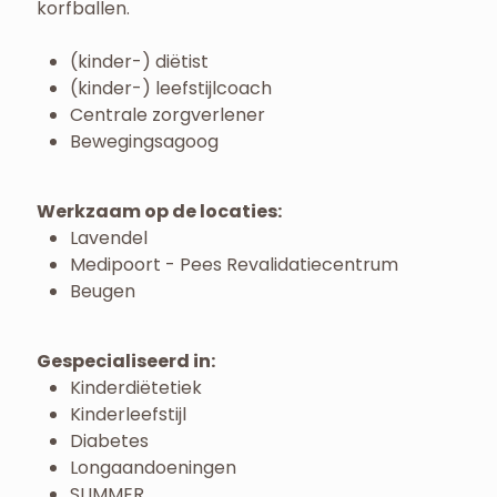
korfballen.
(kinder-) diëtist
(kinder-) leefstijlcoach
Centrale zorgverlener
Bewegingsagoog
Werkzaam op de locaties:
Lavendel
Medipoort - Pees Revalidatiecentrum
Beugen
Gespecialiseerd in:
Kinderdiëtetiek
Kinderleefstijl
Diabetes
Longaandoeningen
SLIMMER