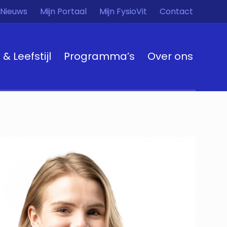
Nieuws
Mijn Portaal
Mijn FysioVit
Contact
t & Leefstijl
Programma’s
Over ons