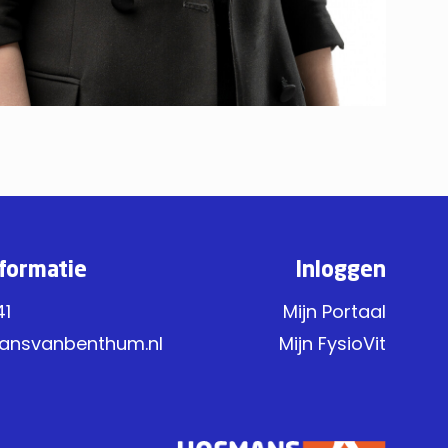
formatie
Inloggen
41
Mijn Portaal
ansvanbenthum.nl
Mijn FysioVit