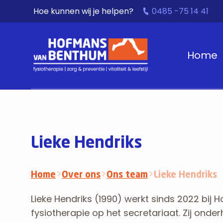
Hoe kunnen wij je helpen?
0485 -75 14 41
Home
Lieke Hendriks
Home
>
Over ons
>
Ons team
>
Lieke Hendriks
Lieke Hendriks (1990) werkt sinds 2022 bi
fysiotherapie op het secretariaat. Zij onde