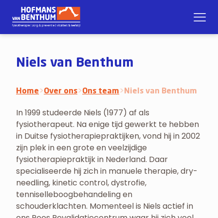
Niels van Benthum
Home
>
Over ons
>
Ons team
>
Niels van Benthum
In 1999 studeerde Niels (1977) af als
fysiotherapeut. Na enige tijd gewerkt te hebben
in Duitse fysiotherapiepraktijken, vond hij in 2002
zijn plek in een grote en veelzijdige
fysiotherapiepraktijk in Nederland. Daar
specialiseerde hij zich in manuele therapie, dry-
needling, kinetic control, dystrofie,
tenniselleboogbehandeling en
schouderklachten. Momenteel is Niels actief in
ons Pees Revalidatiecentrum waar hij zich veel