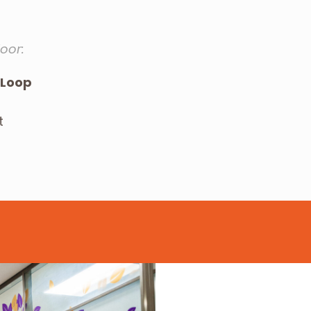
oor:
 Loop
t