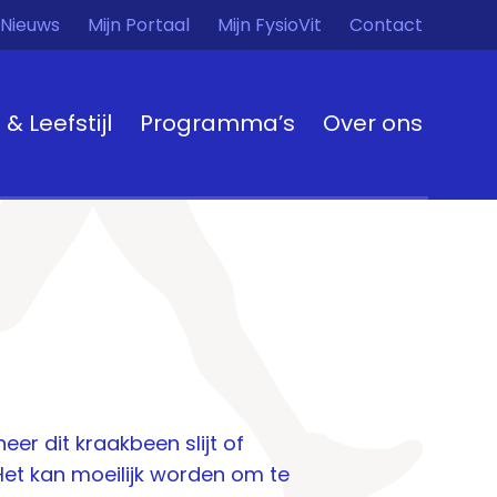
Nieuws
Mijn Portaal
Mijn FysioVit
Contact
t & Leefstijl
Programma’s
Over ons
er dit kraakbeen slijt of
 Het kan moeilijk worden om te