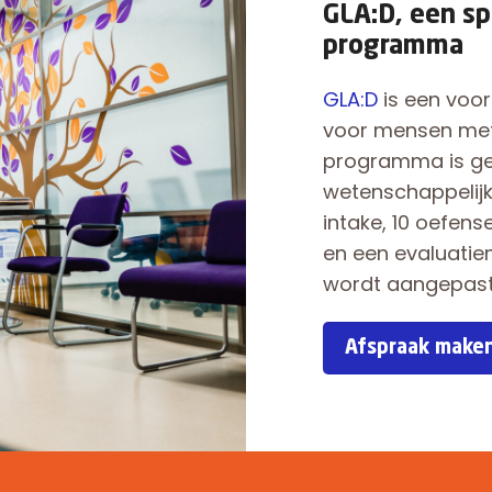
GLA:D, een sp
programma
GLA:D
is een voo
voor mensen met 
programma is ge
wetenschappelijk
intake, 10 oefen
en een evaluati
wordt aangepast 
Afspraak make