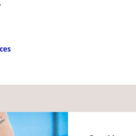
?
rces