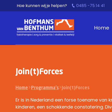
Hoe kunnen wij je helpen?
0485 -75 14 41
Home
Join(t)Forces
Home
>
Programma’s
>
Join(t)Forces
Er is in Nederland een forse toename van kni
kinderen, een schokkende constatering. Div