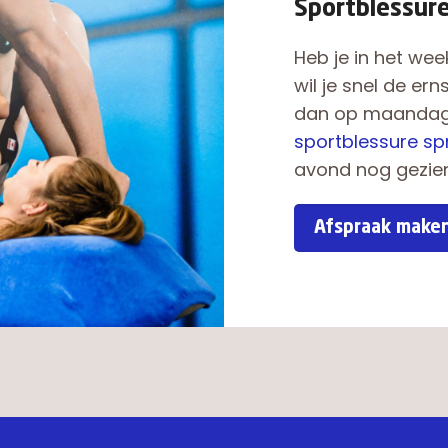
Sportblessur
Heb je in het we
wil je snel de er
dan op maandag 
sportblessure sp
avond nog gezien
Afspraak make