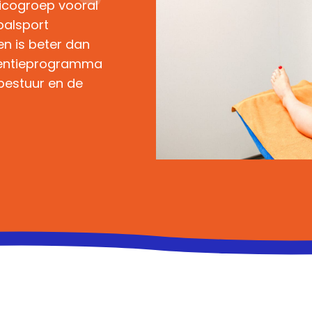
sicogroep vooral
balsport
n is beter dan
eventieprogramma
bestuur en de